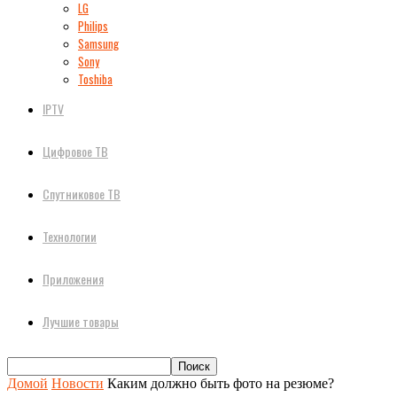
LG
Philips
Samsung
Sony
Toshiba
IPTV
Цифровое ТВ
Спутниковое ТВ
Технологии
Приложения
Лучшие товары
Домой
Новости
Каким должно быть фото на резюме?