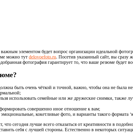
 важным элементом будет вопрос организации идеальной фотогра
юме можно тут
delovoefoto.ru
. Посетив указанный сайт, вы сразу 
добранная фотография гарантирует то, что ваше резюме будет в
зюме?
должна быть очень чёткой и точной, важно, чтобы она не была н
ормальной;
ьзя использовать семейные или же дружеские снимки, также лучш
сформировать совершенно иное отношение к вам;
моциональные, кокетливые фото, и варианты такого формата ‘к
т, что сегодня лучше всего отказаться от креативности в подо
тавить себя с лучшей стороны. Естественно в некоторых ситуаци