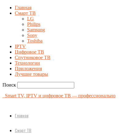
Главная
Смарт ТВ
LG
Philips
Samsung
Sony
Toshiba
IPTV
Цифровое ТВ
Спутниковое ТВ
Технологии
Приложения
Лучшие товары
Поиск
Smart TV, IPTV и цифровое ТВ — профессионально
Главная
Смарт ТВ