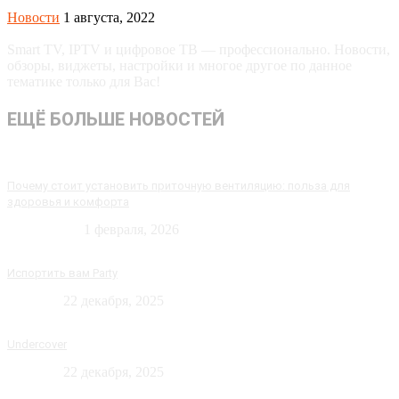
Новости
1 августа, 2022
Smart TV, IPTV и цифровое ТВ — профессионально. Новости,
обзоры, виджеты, настройки и многое другое по данное
тематике только для Вас!
ЕЩЁ БОЛЬШЕ НОВОСТЕЙ
Почему стоит установить приточную вентиляцию: польза для
здоровья и комфорта
Технологии
1 февраля, 2026
Испортить вам Party
Новости
22 декабря, 2025
Undercover
Новости
22 декабря, 2025