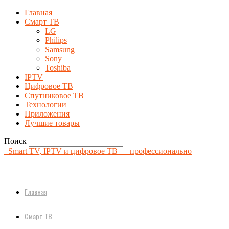
Главная
Смарт ТВ
LG
Philips
Samsung
Sony
Toshiba
IPTV
Цифровое ТВ
Спутниковое ТВ
Технологии
Приложения
Лучшие товары
Поиск
Smart TV, IPTV и цифровое ТВ — профессионально
Главная
Смарт ТВ