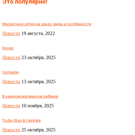
Это популярно!
Маскитные сетки на заказ: виды и особенности
Новости
19 августа, 2022
Ronan
Новости
23 октября, 2025
Someday
Новости
13 октября, 2025
В каждом маленьком ребенке
Новости
10 ноября, 2025
Today Was A Fairytale
Новости
25 октября, 2025