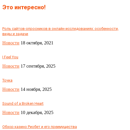
Это интересно!
Роль сайтов-опросников в онлайн-исследованиях: особенности,
виды и задачи
Новости
18 октября, 2021
I Feel You
Новости
17 сентября, 2025
Точка
Новости
14 ноября, 2025
Sound of a Broken Heart
Новости
10 декабря, 2025
Обзор казино Риобет и его преимущества