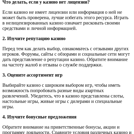
Что делать, если у казино нет лицензии?
Если казино не имеет лицензии или информация о ней не
может быть проверена, лучше избегать этого ресурса. Играть
в нелицензированных казино означает рисковать своими
средствами и личной информацией.
2. Изучите репутацию казино
Перед тем как делать выбор, ознакомьтесь с отзывами других
игроков. Форумы, сайты с обзорами и социальные сети могут
дать представление о репутации казино. Обратите внимание
на частоту жалоб и отзывы о службе поддержки.
3. Оцените ассортимент игр
Выбирайте казино с широким выбором игр, чтобы иметь
возможность попробовать разные виды азартных
развлечений. Убедитесь, что в казино представлены слоты,
настольные игры, живые игры с дилерами и специальные
игры.
4. Изучите бонусные предложения
Обратите внимание на приветственные бонусы, акции и
программу лояльности. Сравните условия различных казино и