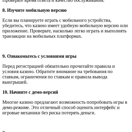
Проверьте время ответа и качество обслуживания.
8. Изучите мобильную версию
Если вы планируете играть с мобильного устройства,
убедитесь, что казино имеет удобную мобильную версию или
приложение. Проверьте, насколько легко играть и выполнять
транзакции на мобильных платформах.
9. Ознакомьтесь с условиями игры
Перед регистрацией обязательно прочитайте правила и
условия казино. Обратите внимание на требования по
ставкам, ограничения по ставкам и правила вывода
выигрышей.
10. Начните с демо-версий
Многие казино предлагают возможность попробовать игры в
демо-режиме. Это отличный способ оценить интерфейс и
игровые механики без риска потерять деньги.