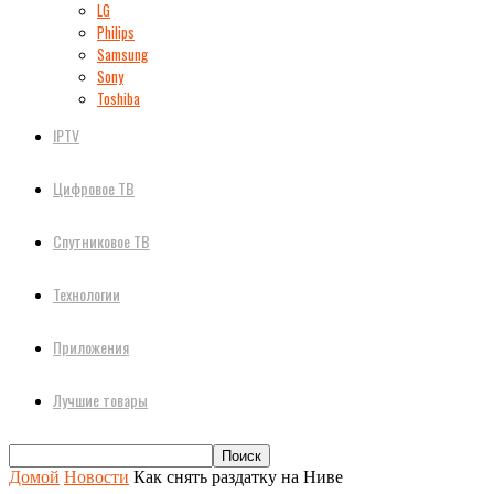
LG
Philips
Samsung
Sony
Toshiba
IPTV
Цифровое ТВ
Спутниковое ТВ
Технологии
Приложения
Лучшие товары
Домой
Новости
Как снять раздатку на Ниве