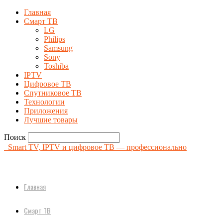
Главная
Смарт ТВ
LG
Philips
Samsung
Sony
Toshiba
IPTV
Цифровое ТВ
Спутниковое ТВ
Технологии
Приложения
Лучшие товары
Поиск
Smart TV, IPTV и цифровое ТВ — профессионально
Главная
Смарт ТВ