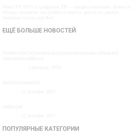
Smart TV, IPTV и цифровое ТВ — профессионально. Новости,
обзоры, виджеты, настройки и многое другое по данное
тематике только для Вас!
ЕЩЁ БОЛЬШЕ НОВОСТЕЙ
Почему стоит установить приточную вентиляцию: польза для
здоровья и комфорта
Технологии
1 февраля, 2026
Испортить вам Party
Новости
22 декабря, 2025
Undercover
Новости
22 декабря, 2025
ПОПУЛЯРНЫЕ КАТЕГОРИИ