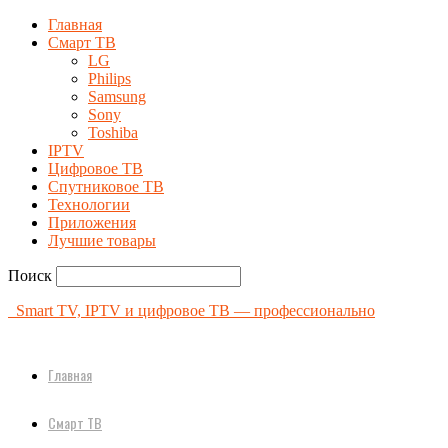
Главная
Смарт ТВ
LG
Philips
Samsung
Sony
Toshiba
IPTV
Цифровое ТВ
Спутниковое ТВ
Технологии
Приложения
Лучшие товары
Поиск
Smart TV, IPTV и цифровое ТВ — профессионально
Главная
Смарт ТВ