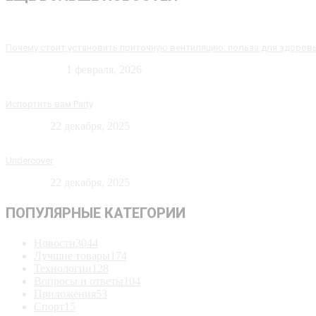
Почему стоит установить приточную вентиляцию: польза для здоров
Технологии
1 февраля, 2026
Испортить вам Party
Новости
22 декабря, 2025
Undercover
Новости
22 декабря, 2025
ПОПУЛЯРНЫЕ КАТЕГОРИИ
Новости
3044
Лучшие товары
174
Технологии
128
Вопросы и ответы
104
Приложения
53
Спорт
15