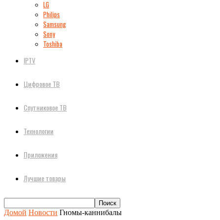
LG
Philips
Samsung
Sony
Toshiba
IPTV
Цифровое ТВ
Спутниковое ТВ
Технологии
Приложения
Лучшие товары
Домой
Новости
Гномы-каннибалы