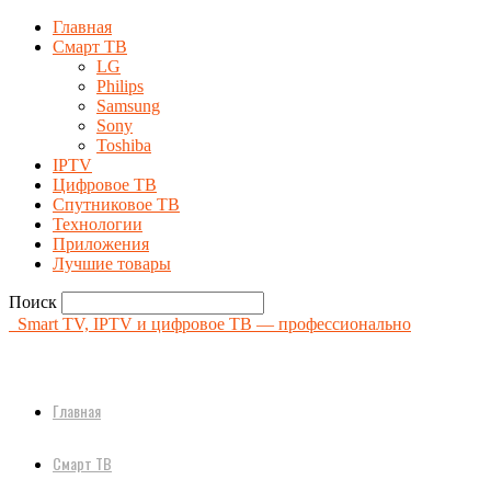
Главная
Смарт ТВ
LG
Philips
Samsung
Sony
Toshiba
IPTV
Цифровое ТВ
Спутниковое ТВ
Технологии
Приложения
Лучшие товары
Поиск
Smart TV, IPTV и цифровое ТВ — профессионально
Главная
Смарт ТВ