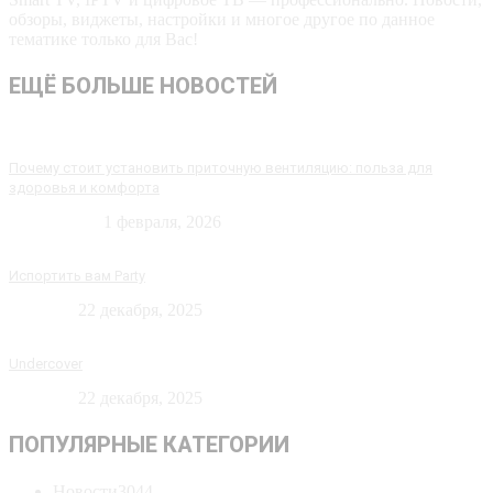
обзоры, виджеты, настройки и многое другое по данное
тематике только для Вас!
ЕЩЁ БОЛЬШЕ НОВОСТЕЙ
Почему стоит установить приточную вентиляцию: польза для
здоровья и комфорта
Технологии
1 февраля, 2026
Испортить вам Party
Новости
22 декабря, 2025
Undercover
Новости
22 декабря, 2025
ПОПУЛЯРНЫЕ КАТЕГОРИИ
Новости
3044