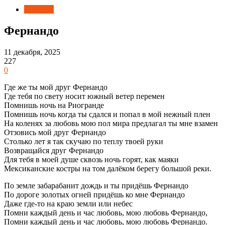
Новости
Фернандо
11 декабря, 2025
227
0
Где же ты мой друг Фернандо
Где тебя по свету носит южный ветер перемен
Помнишь ночь на Риогранде
Помнишь ночь когда ты сдался и попал в мой нежный плен
На коленях за любовь мою пол мира предлагал ты мне взамен
Отзовись мой друг Фернандо
Столько лет я так скучаю по теплу твоей руки
Возвращайся друг Фернандо
Для тебя в моей душе сквозь ночь горят, как маяки
Мексиканские костры на том далёком берегу большой реки.
По земле забарабанит дождь и ты придёшь Фернандо
По дороге золотых огней придёшь ко мне Фернандо
Даже где-то на краю земли или небес
Помни каждый день и час любовь, мою любовь Фернандо,
Помни каждый день и час любовь, мою любовь Фернандо.