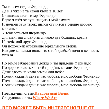
Ты совсем седой Фернандо,
Да и я уже не та какой была в 16 лет
Слышишь звон гитар Фернандо
Верю я тебя от пули защитит мой амулет
И ночами звук твоих шагов стучится в сердце дробью
костаньет
У тебя есть сын Фернандо
Для меня вы словно за спиною два больших крыла
На тебя мой друг Фернандо
Он похож как отражение зеркального стекла
Как две капельки воды что с той далёкой ночи в вечность
утекла.
По земле забарабанит дождь и ты придёшь Фернандо
По дороге золотых огней придёшь ко мне Фернандо
Даже где-то на краю земли или небес
Помни каждый день и час любовь, мою любовь Фернандо,
Помни каждый день и час любовь, мою любовь Фернандо,
Помни каждый день и час любовь, мою любовь Фернандо.
Предыдущая статья
Квадратный Вальс
Следующая статья
Where We Are
ЭТО МОЖЕТ БЫТЬ ИНТЕРЕСНО
ЕЩЕ ОТ