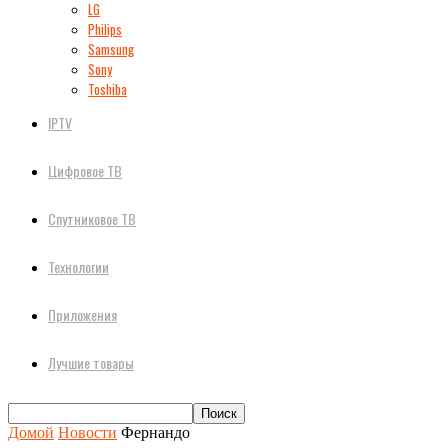
LG
Philips
Samsung
Sony
Toshiba
IPTV
Цифровое ТВ
Спутниковое ТВ
Технологии
Приложения
Лучшие товары
Домой
Новости
Фернандо