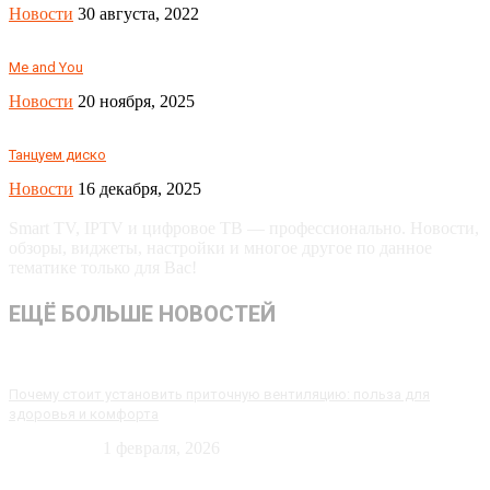
Новости
30 августа, 2022
Me and You
Новости
20 ноября, 2025
Танцуем диско
Новости
16 декабря, 2025
Smart TV, IPTV и цифровое ТВ — профессионально. Новости,
обзоры, виджеты, настройки и многое другое по данное
тематике только для Вас!
ЕЩЁ БОЛЬШЕ НОВОСТЕЙ
Почему стоит установить приточную вентиляцию: польза для
здоровья и комфорта
Технологии
1 февраля, 2026