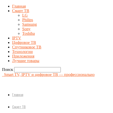
Главная
Смарт ТВ
LG
Philips
Samsung
Sony
Toshiba
IPTV
Цифровое ТВ
Спутниковое ТВ
Технологии
Приложения
Лучшие товары
Поиск
Smart TV, IPTV и цифровое ТВ — профессионально
Главная
Смарт ТВ