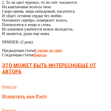
2. То ли цвет черемух, то ли снег посыпется
На каштановые волосы твои.
Скоро время, зверь невидимый, насытится
И уйдет, оставив сердце без любви.
Потемнеет серебро, померкнет золото,
Поизносятся и вещи и слова.
Из альбомов улыбнется нежно молодость,
И окажется, душа еще жива.
ПРИПЕВ: (2 раза)
Предыдущая статья
Сердце не спит
Следующая статья
Пароль
ЭТО МОЖЕТ БЫТЬ ИНТЕРЕСНО
ЕЩЕ ОТ
АВТОРА
Новости
Испортить вам Party
Новости