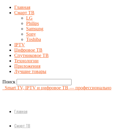
Главная
Смарт ТВ
LG
Philips
Samsung
Sony
Toshiba
IPTV
Цифровое ТВ
Спутниковое ТВ
Технологии
Приложения
Лучшие товары
Поиск
Smart TV, IPTV и цифровое ТВ — профессионально
Главная
Смарт ТВ