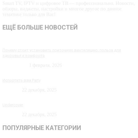
Smart TV, IPTV и цифровое ТВ — профессионально. Новости,
обзоры, виджеты, настройки и многое другое по данное
тематике только для Вас!
ЕЩЁ БОЛЬШЕ НОВОСТЕЙ
Почему стоит установить приточную вентиляцию: польза для
здоровья и комфорта
Технологии
1 февраля, 2026
Испортить вам Party
Новости
22 декабря, 2025
Undercover
Новости
22 декабря, 2025
ПОПУЛЯРНЫЕ КАТЕГОРИИ