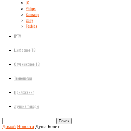
LG
Philips
Samsung
Sony
Toshiba
IPTV
Цифровое ТВ
Спутниковое ТВ
Технологии
Приложения
Лучшие товары
Домой
Новости
Душа Болит