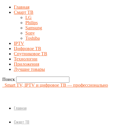
Главная
Смарт ТВ
LG
Philips
Samsung
Sony
Toshiba
IPTV
Цифровое ТВ
Спутниковое ТВ
Технологии
Приложения
Лучшие товары
Поиск
Smart TV, IPTV и цифровое ТВ — профессионально
Главная
Смарт ТВ