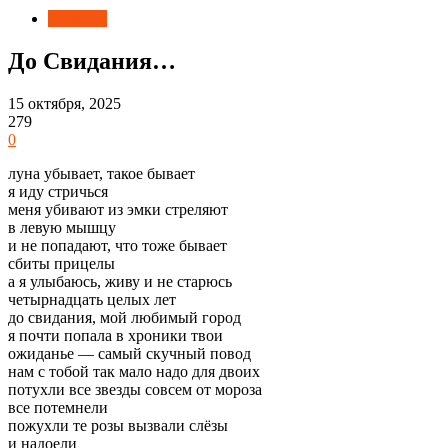
Новости
До Свидания…
15 октября, 2025
279
0
луна убывает, такое бывает
я иду стричься
меня убивают из эмки стреляют
в левую мышцу
и не попадают, что тоже бывает
сбиты прицелы
а я улыбаюсь, живу и не старюсь
четырнадцать целых лет
до свидания, мой любимый город
я почти попала в хроники твои
ожиданье — самый скучный повод
нам с тобой так мало надо для двоих
потухли все звезды совсем от мороза
все потемнели
пожухли те розы вызвали слёзы
и надоели