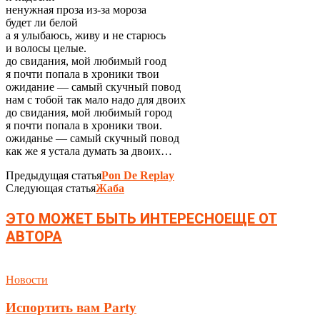
ненужная проза из-за мороза
будет ли белой
а я улыбаюсь, живу и не старюсь
и волосы целые.
до свидания, мой любимый гоод
я почти попала в хроники твои
ожидание — самый скучный повод
нам с тобой так мало надо для двоих
до свидания, мой любимый город
я почти попала в хроники твои.
ожиданье — самый скучный повод
как же я устала думать за двоих…
Предыдущая статья
Pon De Replay
Следующая статья
Жаба
ЭТО МОЖЕТ БЫТЬ ИНТЕРЕСНО
ЕЩЕ ОТ
АВТОРА
Новости
Испортить вам Party