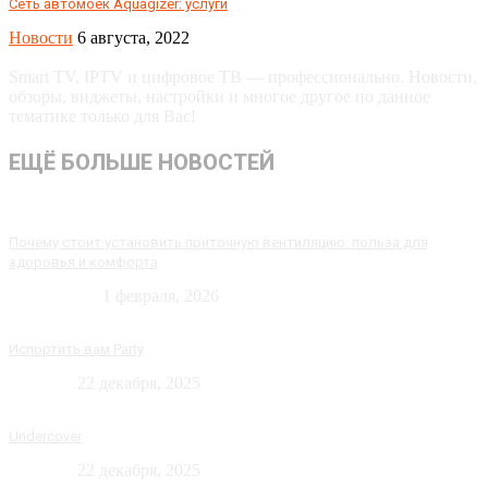
Сеть автомоек Aquagizer: услуги
Новости
6 августа, 2022
Smart TV, IPTV и цифровое ТВ — профессионально. Новости,
обзоры, виджеты, настройки и многое другое по данное
тематике только для Вас!
ЕЩЁ БОЛЬШЕ НОВОСТЕЙ
Почему стоит установить приточную вентиляцию: польза для
здоровья и комфорта
Технологии
1 февраля, 2026
Испортить вам Party
Новости
22 декабря, 2025
Undercover
Новости
22 декабря, 2025