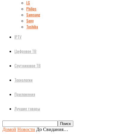
LG
Philips
Samsung
Sony
Toshiba
IPTV
Цифровое ТВ
Спутниковое ТВ
Технологии
Приложения
Лучшие товары
Домой
Новости
До Свидания…