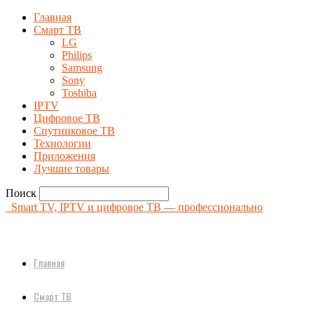
Главная
Смарт ТВ
LG
Philips
Samsung
Sony
Toshiba
IPTV
Цифровое ТВ
Спутниковое ТВ
Технологии
Приложения
Лучшие товары
Поиск
Smart TV, IPTV и цифровое ТВ — профессионально
Главная
Смарт ТВ