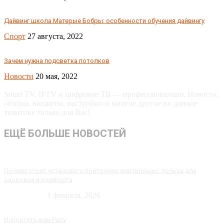
Дайвинг школа Матерые Бобры: особенности обучения дайвингу
Спорт
27 августа, 2022
Зачем нужна подсветка потолков
Новости
20 мая, 2022
Smart TV, IPTV и цифровое ТВ — профессионально. Новости,
обзоры, виджеты, настройки и многое другое по данное
тематике только для Вас!
ЕЩЁ БОЛЬШЕ НОВОСТЕЙ
Почему стоит установить приточную вентиляцию: польза для
здоровья и комфорта
Технологии
1 февраля, 2026
Испортить вам Party