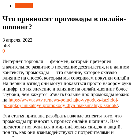
Новости
Что привносят промокоды в онлайн-
шопинг?
3 апреля, 2022
563
0
Интернет-торговля — феномен, который претерпел
значительное развитие в последние десятилетия, и в данном
контексте, промокоды — это явление, которое оказало
влияние на способ, которым мы совершаем покупки онлайн.
На первый взгляд они могут показаться просто набором букв
и цифр, но их значение и влияние на онлайн-шопинг более
глубоки, чем кажутся. Узнать больше про промокоды можно
на
https://www.awtv.ru/news-poluchajte-vygodu-s-kazhdoj-
pokupkoj-unikalnye-promokody-dlya-maksimalnyx-skidok/
.
Эта статья призвана разобрать важные аспекты того, что
промокоды привносят в процесс онлайн-шопинга. Вам
предстоит погрузиться в мир цифровых скидок и акций,
понять, как они взаимодействуют с потребителями и