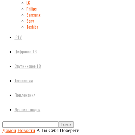
LG
Philips
Samsung
Sony
Toshiba
IPTV
Цифровое ТВ
Спутниковое ТВ
Технологии
Приложения
Лучшие товары
Домой
Новости
А Ты Себя Побереги