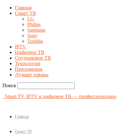
Главная
Смарт ТВ
LG
Philips
Samsung
Sony
Toshiba
IPTV
Цифровое ТВ
Спутниковое ТВ
Технологии
Приложения
Лучшие товары
Поиск
Smart TV, IPTV и цифровое ТВ — профессионально
Главная
Смарт ТВ