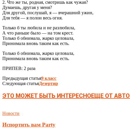
2. Что же ты, родная, смотришь как чужая?
Думаешь, другая у меня?
Для другой, послушай, я — вчерашний ужин,
Для тебя — я полон весь огня.
Только б ты любила и не разлюбила,
А что раньше было — на том крест.
Только б обнимала, жарко целовала,
Принимала вновь таким как есть.
Только б обнимала, жарко целовала,
Принимала вновь таким как есть.
ПРИПЕВ: 2 раза
Предыдущая статья
9 класс
Следующая статья
Дезертир
ЭТО МОЖЕТ БЫТЬ ИНТЕРЕСНО
ЕЩЕ ОТ АВТО
Новости
Испортить вам Party