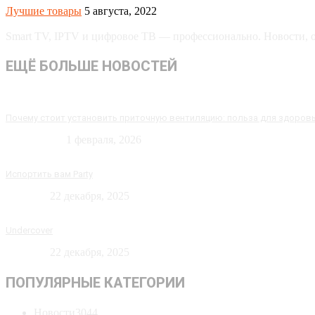
Лучшие товары
5 августа, 2022
Smart TV, IPTV и цифровое ТВ — профессионально. Новости, об
ЕЩЁ БОЛЬШЕ НОВОСТЕЙ
Почему стоит установить приточную вентиляцию: польза для здоров
Технологии
1 февраля, 2026
Испортить вам Party
Новости
22 декабря, 2025
Undercover
Новости
22 декабря, 2025
ПОПУЛЯРНЫЕ КАТЕГОРИИ
Новости
3044