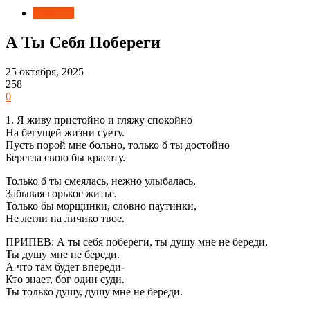
Новости
А Ты Себя Побереги
25 октября, 2025
258
0
1. Я живу пристойно и гляжу спокойно
На бегущей жизни суету.
Пусть порой мне больно, только б ты достойно
Берегла свою бы красоту.
Только б ты смеялась, нежно улыбалась,
Забывая горькое житье.
Только бы морщинки, словно паутинки,
Не легли на личико твое.
ПРИПЕВ: А ты себя побереги, ты душу мне не береди,
Ты душу мне не береди.
А что там будет впереди-
Кто знает, бог один суди.
Ты только душу, душу мне не береди.