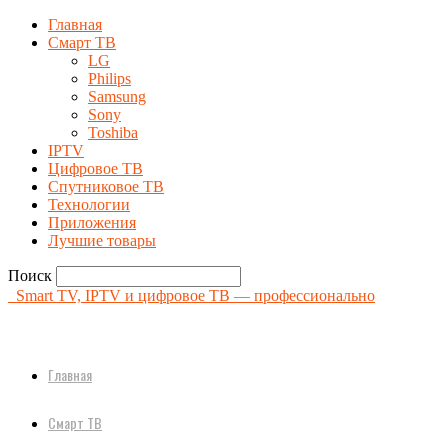
Главная
Смарт ТВ
LG
Philips
Samsung
Sony
Toshiba
IPTV
Цифровое ТВ
Спутниковое ТВ
Технологии
Приложения
Лучшие товары
Поиск
Smart TV, IPTV и цифровое ТВ — профессионально
Главная
Смарт ТВ