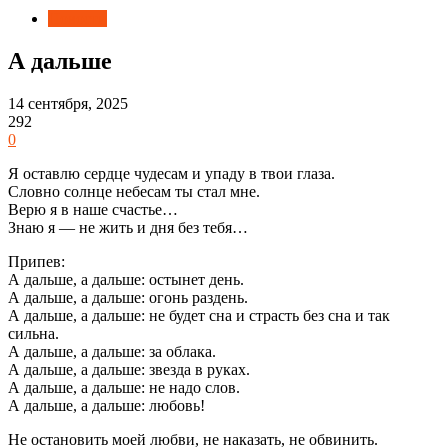
Новости
А дальше
14 сентября, 2025
292
0
Я оставлю сердце чудесам и упаду в твои глаза.
Словно солнце небесам ты стал мне.
Верю я в наше счастье…
Знаю я — не жить и дня без тебя…
Припев:
А дальше, а дальше: остынет день.
А дальше, а дальше: огонь раздень.
А дальше, а дальше: не будет сна и страсть без сна и так
сильна.
А дальше, а дальше: за облака.
А дальше, а дальше: звезда в руках.
А дальше, а дальше: не надо слов.
А дальше, а дальше: любовь!
Не остановить моей любви, не наказать, не обвинить.