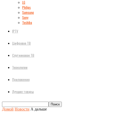
LG
Philips
Samsung
Sony
Toshiba
IPTV
Цифровое ТВ
Спутниковое ТВ
Технологии
Приложения
Лучшие товары
Домой
Новости
А дальше