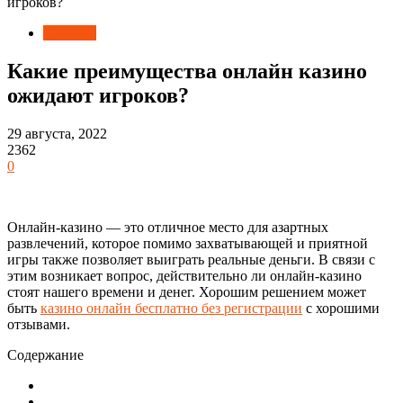
игроков?
Новости
Какие преимущества онлайн казино
ожидают игроков?
29 августа, 2022
2362
0
Онлайн-казино — это отличное место для азартных
развлечений, которое помимо захватывающей и приятной
игры также позволяет выиграть реальные деньги. В связи с
этим возникает вопрос, действительно ли онлайн-казино
стоят нашего времени и денег. Хорошим решением может
быть
казино онлайн бесплатно без регистрации
с хорошими
отзывами.
Содержание