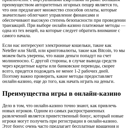
преимуществом авторитетных игорных пещер является то,
что они предлагают множество способов оплаты, которые
значительно облегчают управление финансами и
обеспечивают высокую степень безопасности при проведении
транзакций. При выборе онлайн-казино платежные методы —
одна из тех вещей, на которые следует обратить внимание с
самого начала.
Если нас интересуют электронные кошельки, такие как
Neteller или Skrill, или криптовалюты, такие как Bitcoin, то мы
можем быть уверены, что наши деньги попадут на счет
молниеносно. С другой стороны, в случае вывода средств
через кредитные карты или банковские переводы, скорее
всего, придется подождать не менее 1-2 рабочих дней.
Поэтому важно проверить, какие методы предоставляет
онлайн-казино, еще до того, как начать играть на деньги.
Преимущества игры в онлайн-казино
Дело в том, что онлайн-казино точно знают, как привлечь
новых игроков. Одним из самых распространенных
развлечений является приветственный бонус, который новые
игроки могут получить при регистрации в онлайн-казино.
Этот бонус очень часто предлагает бесплатные вращения и