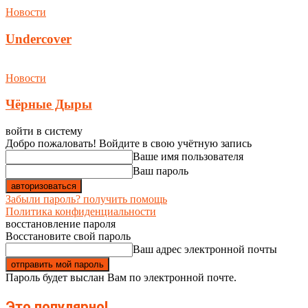
Новости
Undercover
Новости
Чёрные Дыры
войти в систему
Добро пожаловать! Войдите в свою учётную запись
Ваше имя пользователя
Ваш пароль
Забыли пароль? получить помощь
Политика конфиденциальности
восстановление пароля
Восстановите свой пароль
Ваш адрес электронной почты
Пароль будет выслан Вам по электронной почте.
Это популярно!