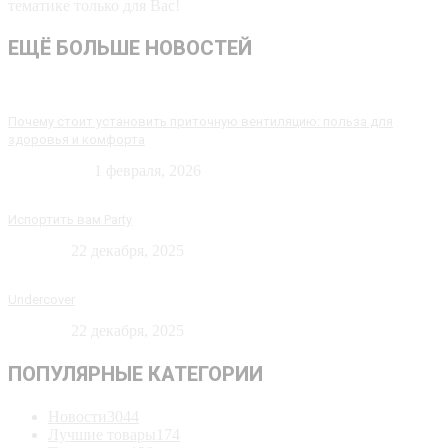
тематике только для Вас!
ЕЩЁ БОЛЬШЕ НОВОСТЕЙ
Почему стоит установить приточную вентиляцию: польза для
здоровья и комфорта
Технологии
1 февраля, 2026
Испортить вам Party
Новости
22 декабря, 2025
Undercover
Новости
22 декабря, 2025
ПОПУЛЯРНЫЕ КАТЕГОРИИ
Новости
3044
Лучшие товары
174