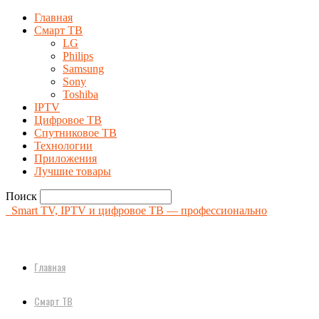
Главная
Смарт ТВ
LG
Philips
Samsung
Sony
Toshiba
IPTV
Цифровое ТВ
Спутниковое ТВ
Технологии
Приложения
Лучшие товары
Поиск
Smart TV, IPTV и цифровое ТВ — профессионально
Главная
Смарт ТВ