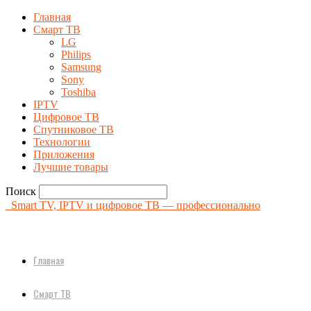
Главная
Смарт ТВ
LG
Philips
Samsung
Sony
Toshiba
IPTV
Цифровое ТВ
Спутниковое ТВ
Технологии
Приложения
Лучшие товары
Поиск
Smart TV, IPTV и цифровое ТВ — профессионально
Главная
Смарт ТВ