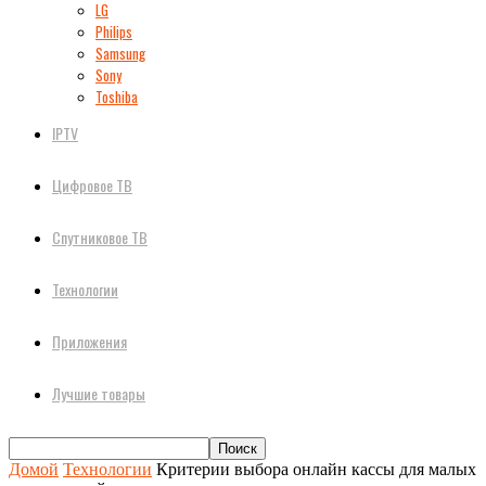
LG
Philips
Samsung
Sony
Toshiba
IPTV
Цифровое ТВ
Спутниковое ТВ
Технологии
Приложения
Лучшие товары
Домой
Технологии
Критерии выбора онлайн кассы для малых