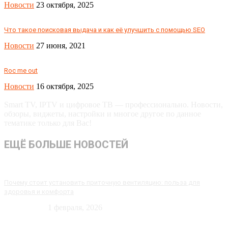
Новости
23 октября, 2025
Что такое поисковая выдача и как её улучшить с помощью SEO
Новости
27 июня, 2021
Roc me out
Новости
16 октября, 2025
Smart TV, IPTV и цифровое ТВ — профессионально. Новости,
обзоры, виджеты, настройки и многое другое по данное
тематике только для Вас!
ЕЩЁ БОЛЬШЕ НОВОСТЕЙ
Почему стоит установить приточную вентиляцию: польза для
здоровья и комфорта
Технологии
1 февраля, 2026