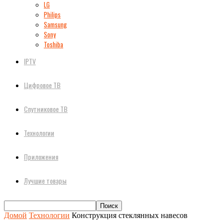
LG
Philips
Samsung
Sony
Toshiba
IPTV
Цифровое ТВ
Спутниковое ТВ
Технологии
Приложения
Лучшие товары
Домой
Технологии
Конструкция стеклянных навесов