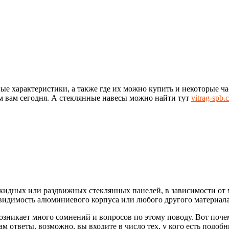
ные характеристики, а также где их можно купить и некоторые ч
ем вам сегодня. А стеклянные навесы можно найти тут
vitrag-spb.
кидных или раздвижных стеклянных панелей, в зависимости от м
идимость алюминиевого корпуса или любого другого материала,
 возникает много сомнений и вопросов по этому поводу. Вот поч
м ответы, возможно, вы входите в число тех, у кого есть подобн