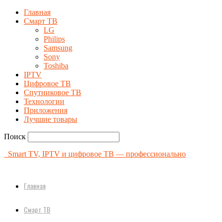
Главная
Смарт ТВ
LG
Philips
Samsung
Sony
Toshiba
IPTV
Цифровое ТВ
Спутниковое ТВ
Технологии
Приложения
Лучшие товары
Поиск
Smart TV, IPTV и цифровое ТВ — профессионально
Главная
Смарт ТВ