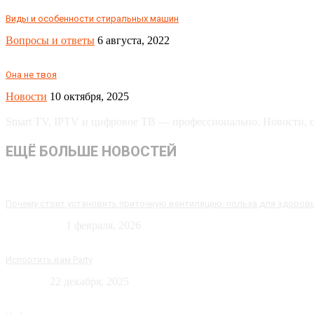
Виды и особенности стиральных машин
Вопросы и ответы
6 августа, 2022
Она не твоя
Новости
10 октября, 2025
Smart TV, IPTV и цифровое ТВ — профессионально. Новости, об
ЕЩЁ БОЛЬШЕ НОВОСТЕЙ
Почему стоит установить приточную вентиляцию: польза для здоров
Технологии
1 февраля, 2026
Испортить вам Party
Новости
22 декабря, 2025