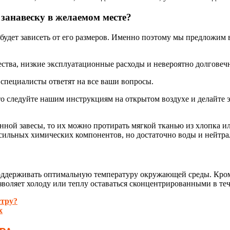
 занавеску в желаемом месте?
удет зависеть от его размеров. Именно поэтому мы предложим в
ества, низкие эксплуатационные расходы и невероятно долговеч
 специалисты ответят на все ваши вопросы.
о следуйте нашим инструкциям на открытом воздухе и делайте эт
ной завесы, то их можно протирать мягкой тканью из хлопка и
сильных химических компонентов, но достаточно воды и нейтра
поддерживать оптимальную температуру окружающей среды. Кром
зволяет холоду или теплу оставаться сконцентрированными в те
стру?
х