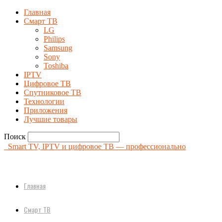
Главная
Смарт ТВ
LG
Philips
Samsung
Sony
Toshiba
IPTV
Цифровое ТВ
Спутниковое ТВ
Технологии
Приложения
Лучшие товары
Поиск
Smart TV, IPTV и цифровое ТВ — профессионально
Главная
Смарт ТВ