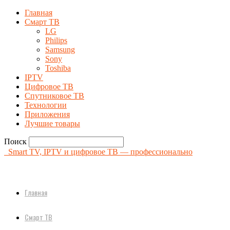
Главная
Смарт ТВ
LG
Philips
Samsung
Sony
Toshiba
IPTV
Цифровое ТВ
Спутниковое ТВ
Технологии
Приложения
Лучшие товары
Поиск
Smart TV, IPTV и цифровое ТВ — профессионально
Главная
Смарт ТВ