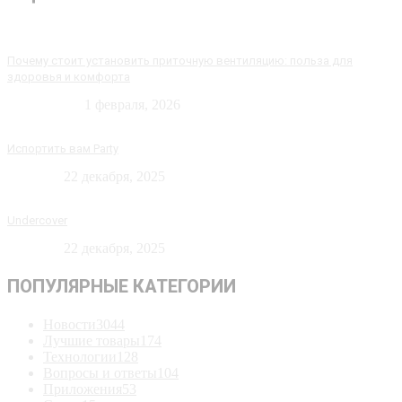
Почему стоит установить приточную вентиляцию: польза для
здоровья и комфорта
Технологии
1 февраля, 2026
Испортить вам Party
Новости
22 декабря, 2025
Undercover
Новости
22 декабря, 2025
ПОПУЛЯРНЫЕ КАТЕГОРИИ
Новости
3044
Лучшие товары
174
Технологии
128
Вопросы и ответы
104
Приложения
53