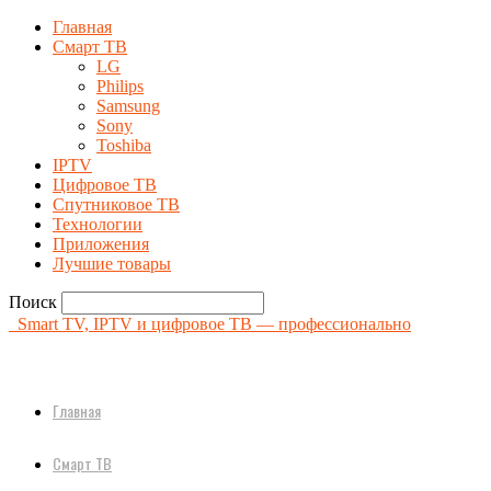
Главная
Смарт ТВ
LG
Philips
Samsung
Sony
Toshiba
IPTV
Цифровое ТВ
Спутниковое ТВ
Технологии
Приложения
Лучшие товары
Поиск
Smart TV, IPTV и цифровое ТВ — профессионально
Главная
Смарт ТВ