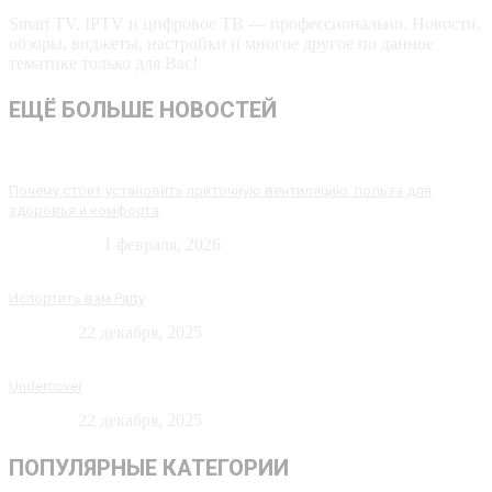
Smart TV, IPTV и цифровое ТВ — профессионально. Новости,
обзоры, виджеты, настройки и многое другое по данное
тематике только для Вас!
ЕЩЁ БОЛЬШЕ НОВОСТЕЙ
Почему стоит установить приточную вентиляцию: польза для
здоровья и комфорта
Технологии
1 февраля, 2026
Испортить вам Party
Новости
22 декабря, 2025
Undercover
Новости
22 декабря, 2025
ПОПУЛЯРНЫЕ КАТЕГОРИИ