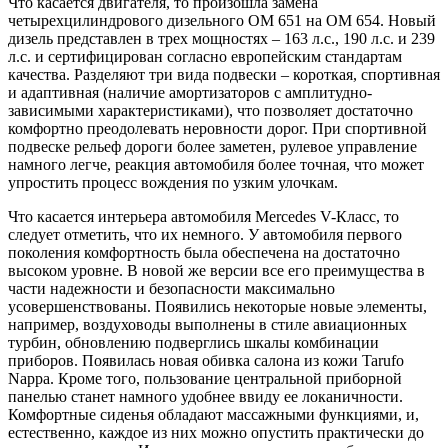
Что касается двигателя, то произошла замена
четырехцилиндрового дизельного ОМ 651 на ОМ 654. Новый
дизель представлен в трех мощностях – 163 л.с., 190 л.с. и 239
л.с. и сертифицирован согласно европейским стандартам
качества. Разделяют три вида подвески – короткая, спортивная
и адаптивная (наличие амортизаторов с амплитудно-
зависимыми характеристиками), что позволяет достаточно
комфортно преодолевать неровности дорог. При спортивной
подвеске рельеф дороги более заметен, рулевое управление
намного легче, реакция автомобиля более точная, что может
упростить процесс вождения по узким улочкам.
Что касается интерьера автомобиля Mercedes V-Класс, то
следует отметить, что их немного. У автомобиля первого
поколения комфортность была обеспечена на достаточно
высоком уровне. В новой же версии все его преимущества в
части надежности и безопасности максимально
усовершенствованы. Появились некоторые новые элементы,
например, воздуховоды выполнены в стиле авиационных
турбин, обновлению подверглись шкалы комбинации
приборов. Появилась новая обивка салона из кожи Tarufo
Nappa. Кроме того, пользование центральной приборной
панелью станет намного удобнее ввиду ее локаничности.
Комфортные сиденья обладают массажными функциями, и,
естественно, каждое из них можно опустить практически до