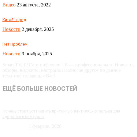
Видео
23 августа, 2022
Китай-город
Новости
2 декабря, 2025
Нет Проблем
Новости
9 ноября, 2025
Smart TV, IPTV и цифровое ТВ — профессионально. Новости,
обзоры, виджеты, настройки и многое другое по данное
тематике только для Вас!
ЕЩЁ БОЛЬШЕ НОВОСТЕЙ
Почему стоит установить приточную вентиляцию: польза для
здоровья и комфорта
Технологии
1 февраля, 2026