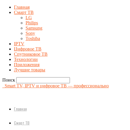
Главная
Смарт ТВ
LG
Philips
Samsung
Sony
Toshiba
IPTV
Цифровое ТВ
Спутниковое ТВ
Технологии
Приложения
Лучшие товары
Поиск
Smart TV, IPTV и цифровое ТВ — профессионально
Главная
Смарт ТВ