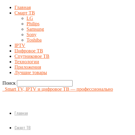
Главная
Смарт ТВ
LG
Philips
Samsung
Sony
Toshiba
IPTV
Цифровое ТВ
Спутниковое ТВ
Технологии
Приложения
Лучшие товары
Поиск
Smart TV, IPTV и цифровое ТВ — профессионально
Главная
Смарт ТВ