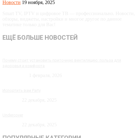
Новости
19 ноября, 2025
Smart TV, IPTV и цифровое ТВ — профессионально. Новости,
обзоры, виджеты, настройки и многое другое по данное
тематике только для Вас!
ЕЩЁ БОЛЬШЕ НОВОСТЕЙ
Почему стоит установить приточную вентиляцию: польза для
здоровья и комфорта
Технологии
1 февраля, 2026
Испортить вам Party
Новости
22 декабря, 2025
Undercover
Новости
22 декабря, 2025
ПОПУЛЯРНЫЕ КАТЕГОРИИ