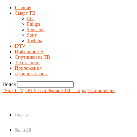
Главная
Смарт ТВ
LG
Philips
Samsung
Sony
Toshiba
IPTV
Цифровое ТВ
Спутниковое ТВ
Технологии
Приложения
Лучшие товары
Поиск
Smart TV, IPTV и цифровое ТВ — профессионально
Главная
Смарт ТВ