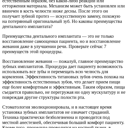
естественным образом, без какой-либо реакции или
отторжения материала. Механизм может быть установлен или
ввинчен в кость челюсти ниже десны. После этого он
получает зубной протез — искусственную замену, похожую
на потерянный оригинальный зуб. Но каковы преимущества
дентального имплантата?
Преимущества дентального имплантата — это не только
восстановление самооценки пациента, но и восстановление
жевания даже в улучшении речи. Проверьте сейчас 7
преимуществ этой процедуры.
Восстановление жевания — пожалуй, главное преимущество
зубных имплантатов. Процедура дает пациенту возможность
использовать все зубы и перемещать всю челюсть для
кормления. Эффективность титановых зубов очень похожа на
эффективность естественных зубов, что делает прием пищи
еще более комфортным и эффективным. Таким образом, пища
съедается правильно, не перегружая ни одну мускулатуру и не
повреждая другие структуры полости рта.
Стоматология эволюционировала, и в настоящее время
установка зубных имплантатов не означает страданий.
Техника практически безболезненна и проводится под
местной анестезией, обеспечивая больший комфорт пациенту.
Кроме того, процедура проводится на костной ткани, в