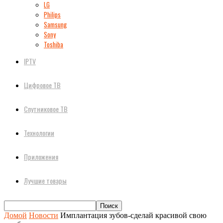
LG
Philips
Samsung
Sony
Toshiba
IPTV
Цифровое ТВ
Спутниковое ТВ
Технологии
Приложения
Лучшие товары
Домой
Новости
Имплантация зубов-сделай красивой свою