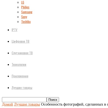
LG
Philips
Samsung
Sony
Toshiba
IPTV
Цифровое ТВ
Спутниковое ТВ
Технологии
Приложения
Лучшие товары
Домой
Лучшие товары
Особенность фотографий, сделанных в 