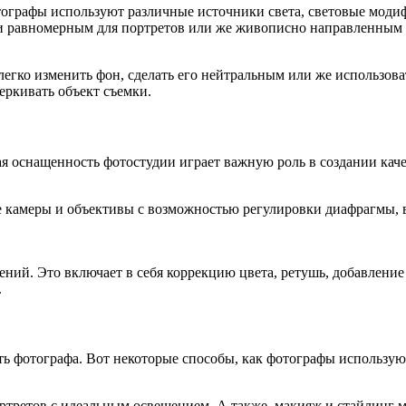
тографы используют различные источники света, световые моди
 и равномерным для портретов или же живописно направленным 
егко изменить фон, сделать его нейтральным или же использов
еркивать объект съемки.
ская оснащенность фотостудии играет важную роль в создании ка
 камеры и объективы с возможностью регулировки диафрагмы, в
ний. Это включает в себя коррекцию цвета, ретушь, добавлени
.
ость фотографа. Вот некоторые способы, как фотографы использу
ртретов с идеальным освещением. А также, макияж и стайлинг 