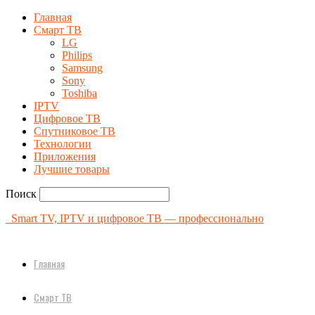
Главная
Смарт ТВ
LG
Philips
Samsung
Sony
Toshiba
IPTV
Цифровое ТВ
Спутниковое ТВ
Технологии
Приложения
Лучшие товары
Поиск
Smart TV, IPTV и цифровое ТВ — профессионально
Главная
Смарт ТВ