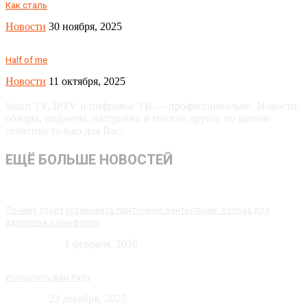
Как сталь
Новости
30 ноября, 2025
Half of me
Новости
11 октября, 2025
Smart TV, IPTV и цифровое ТВ — профессионально. Новости,
обзоры, виджеты, настройки и многое другое по данное
тематике только для Вас!
ЕЩЁ БОЛЬШЕ НОВОСТЕЙ
Почему стоит установить приточную вентиляцию: польза для
здоровья и комфорта
Технологии
1 февраля, 2026
Испортить вам Party
Новости
22 декабря, 2025