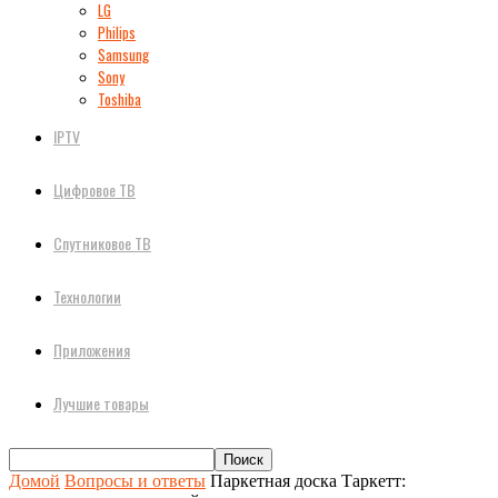
LG
Philips
Samsung
Sony
Toshiba
IPTV
Цифровое ТВ
Спутниковое ТВ
Технологии
Приложения
Лучшие товары
Домой
Вопросы и ответы
Паркетная доска Таркетт: