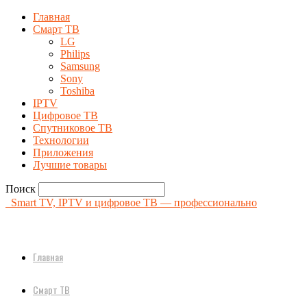
Главная
Смарт ТВ
LG
Philips
Samsung
Sony
Toshiba
IPTV
Цифровое ТВ
Спутниковое ТВ
Технологии
Приложения
Лучшие товары
Поиск
Smart TV, IPTV и цифровое ТВ — профессионально
Главная
Смарт ТВ