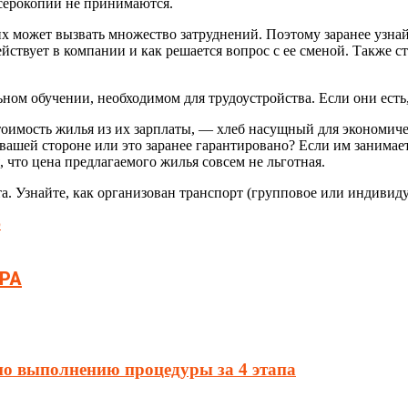
серокопии не принимаются.
их может вызвать множество затруднений. Поэтому заранее узнай
твует в компании и как решается вопрос с ее сменой. Также сто
ом обучении, необходимом для трудоустройства. Если они есть,
тоимость жилья из их зарплаты, — хлеб насущный для экономи
 вашей стороне или это заранее гарантировано? Если им занимает
 что цена предлагаемого жилья совсем не льготная.
а. Узнайте, как организован транспорт (групповое или индивиду
р
РА
по выполнению процедуры за 4 этапа