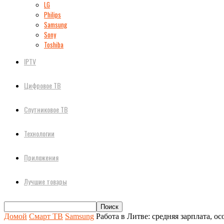
LG
Philips
Samsung
Sony
Toshiba
IPTV
Цифровое ТВ
Спутниковое ТВ
Технологии
Приложения
Лучшие товары
Домой
Смарт ТВ
Samsung
Работа в Литве: средняя зарплата, о