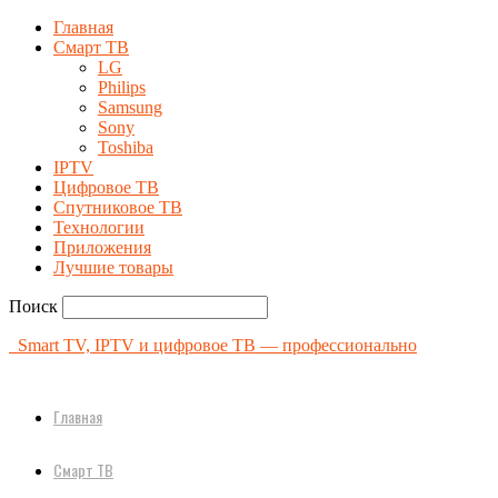
Главная
Смарт ТВ
LG
Philips
Samsung
Sony
Toshiba
IPTV
Цифровое ТВ
Спутниковое ТВ
Технологии
Приложения
Лучшие товары
Поиск
Smart TV, IPTV и цифровое ТВ — профессионально
Главная
Смарт ТВ