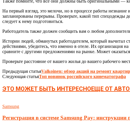
Также помните, что все они должны быть оригинальными — к
На первый взгляд, это мелочи, но в процессе работы незнание 
запланированы перерывы. Проверьте, какой тип спецодежды дейс
следует к нему подготовиться.
Работодатель также должен сообщить вам о любом дополнительн
Истории людей, обманутых работодателем, который вычитал с
действиями, убедитесь, что именно в отеле. Их организация на
сравните с другими предложениями на рынке. Может оказаться,
Проверьте расстояние от вашего жилья до вашего рабочего мест
Предыдущая статья
Valkoinen: обзор акций на ремонт кварти
Следующая статья
Топ новинок российского кинематографа
ЭТО МОЖЕТ БЫТЬ ИНТЕРЕСНО
ЕЩЕ ОТ АВТО
Samsung
Регистрация в системе Samsung Pay: инструкции 