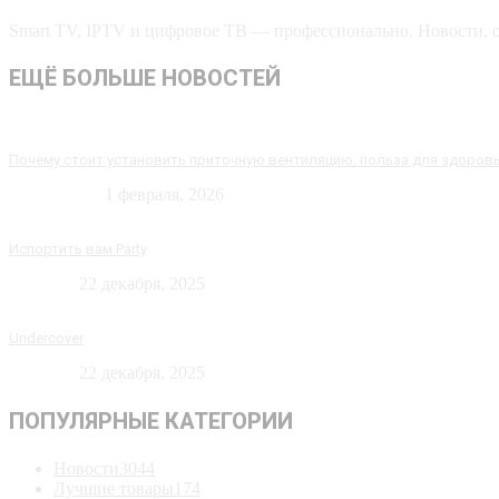
Smart TV, IPTV и цифровое ТВ — профессионально. Новости, об
ЕЩЁ БОЛЬШЕ НОВОСТЕЙ
Почему стоит установить приточную вентиляцию: польза для здоров
Технологии
1 февраля, 2026
Испортить вам Party
Новости
22 декабря, 2025
Undercover
Новости
22 декабря, 2025
ПОПУЛЯРНЫЕ КАТЕГОРИИ
Новости
3044
Лучшие товары
174