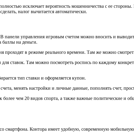
олностью исключает вероятность мошенничества с ее стороны. Н
сделать, налог вычитается автоматически.
 В панели управления игровым счетом можно вносить и выводит
 баллы на деньги.
ия проходят в режиме реального времени. Там же можно смотре
для ставок. Там можно посмотреть роспись по каждому конкретн
рается тип ставки и оформляется купон.
счета, менять настройки и личные данные, пополнять счет, про
 более чем 20 видов спорта, а также важные политические и об
и со смартфона. Контора имеет удобную, современную мобильную