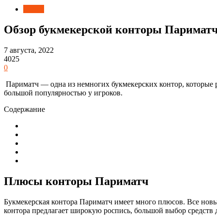
Спорт
Обзор букмекерской конторы Паримат
7 августа, 2022
4025
0
Париматч — одна из немногих букмекерских контор, которые р
большой популярностью у игроков.
Содержание
Плюсы конторы Париматч
Букмекерская контора Париматч имеет много плюсов. Все нов
контора предлагает широкую роспись, большой выбор средств д