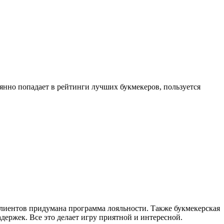
янно попадает в рейтинги лучших букмекеров, пользуется
лиентов придумана программа лояльности. Также букмекерская
держек. Все это делает игру приятной и интересной.