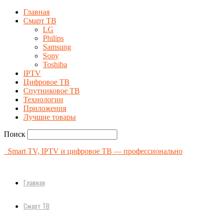
Главная
Смарт ТВ
LG
Philips
Samsung
Sony
Toshiba
IPTV
Цифровое ТВ
Спутниковое ТВ
Технологии
Приложения
Лучшие товары
Поиск
Smart TV, IPTV и цифровое ТВ — профессионально
Главная
Смарт ТВ