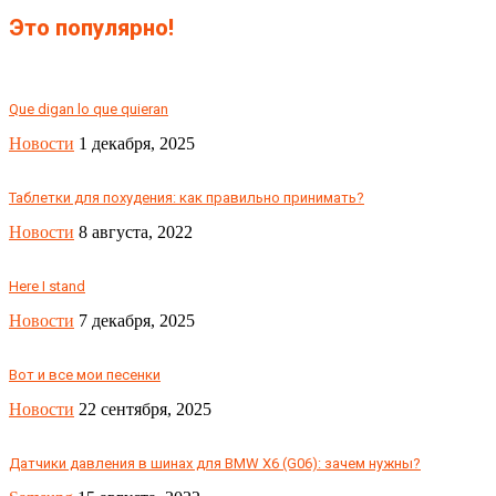
Это популярно!
Que digan lo que quieran
Новости
1 декабря, 2025
Таблетки для похудения: как правильно принимать?
Новости
8 августа, 2022
Here I stand
Новости
7 декабря, 2025
Вот и все мои песенки
Новости
22 сентября, 2025
Датчики давления в шинах для BMW X6 (G06): зачем нужны?