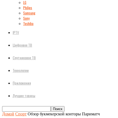
LG
Philips
Samsung
Sony
Toshiba
IPTV
Цифровое ТВ
Спутниковое ТВ
Технологии
Приложения
Лучшие товары
Домой
Спорт
Обзор букмекерской конторы Париматч