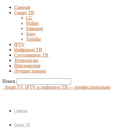
Главная
Смарт ТВ
LG
Philips
Samsung
Sony
Toshiba
IPTV
Цифровое ТВ
Спутниковое ТВ
Технологии
Приложения
Лучшие товары
Поиск
Smart TV, IPTV и цифровое ТВ — профессионально
Главная
Смарт ТВ