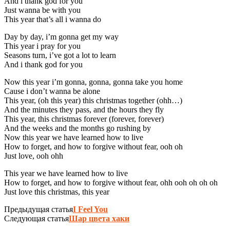
And i thank god for you
Just wanna be with you
This year that’s all i wanna do
Day by day, i’m gonna get my way
This year i pray for you
Seasons turn, i’ve got a lot to learn
And i thank god for you
Now this year i’m gonna, gonna, gonna take you home
Cause i don’t wanna be alone
This year, (oh this year) this christmas together (ohh…)
And the minutes they pass, and the hours they fly
This year, this christmas forever (forever, forever)
And the weeks and the months go rushing by
Now this year we have learned how to live
How to forget, and how to forgive without fear, ooh oh
Just love, ooh ohh
This year we have learned how to live
How to forget, and how to forgive without fear, ohh ooh oh oh oh
Just love this christmas, this year
Предыдущая статья
I Feel You
Следующая статья
Шар цвета хаки