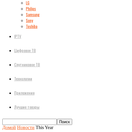
LG
Philips
Samsung
Sony
Toshiba
IPTV
Цифровое ТВ
Спутниковое ТВ
Технологии
Приложения
Лучшие товары
Домой
Новости
This Year