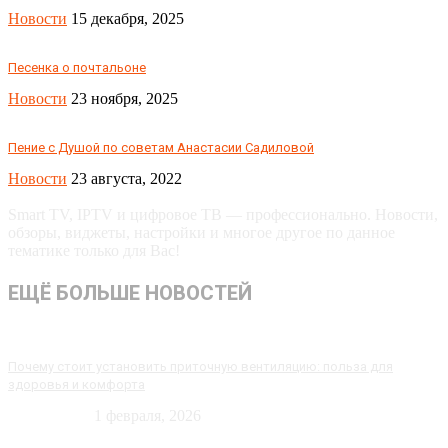
Новости
15 декабря, 2025
Песенка о почтальоне
Новости
23 ноября, 2025
Пение с Душой по советам Анастасии Садиловой
Новости
23 августа, 2022
Smart TV, IPTV и цифровое ТВ — профессионально. Новости,
обзоры, виджеты, настройки и многое другое по данное
тематике только для Вас!
ЕЩЁ БОЛЬШЕ НОВОСТЕЙ
Почему стоит установить приточную вентиляцию: польза для
здоровья и комфорта
Технологии
1 февраля, 2026