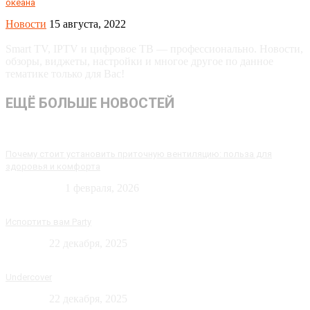
океана
Новости
15 августа, 2022
Smart TV, IPTV и цифровое ТВ — профессионально. Новости,
обзоры, виджеты, настройки и многое другое по данное
тематике только для Вас!
ЕЩЁ БОЛЬШЕ НОВОСТЕЙ
Почему стоит установить приточную вентиляцию: польза для
здоровья и комфорта
Технологии
1 февраля, 2026
Испортить вам Party
Новости
22 декабря, 2025
Undercover
Новости
22 декабря, 2025