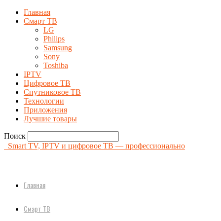
Главная
Смарт ТВ
LG
Philips
Samsung
Sony
Toshiba
IPTV
Цифровое ТВ
Спутниковое ТВ
Технологии
Приложения
Лучшие товары
Поиск
Smart TV, IPTV и цифровое ТВ — профессионально
Главная
Смарт ТВ