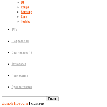
LG
Philips
Samsung
Sony
Toshiba
IPTV
Цифровое ТВ
Спутниковое ТВ
Технологии
Приложения
Лучшие товары
Домой
Новости
Гулливер