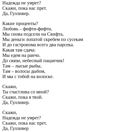
Надежда не умрет?
Скажи, пока нас прет.
Да, Гулливер.
Какие проценты?
Любовь – фифти-фифти,
Мы снова подсели на Свифта,
Мы деньги лопатой скребем по сусекам
И до гастронома всего два парсека.
Какая там сдача:
Мы едем на ранчо.
До связи, небесный пацанчик!
Там – лысые рыбы,
Там – волосы дыбом,
И мы с тобой на волоске.
Скажи,
Ты счастлива со мной?
Скажи, пока я твой.
Да, Гулливер.
Скажи,
Надежда не умрет?
Скажи, пока нас прет.
Да, Гулливер