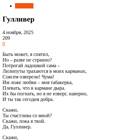
Новости
Гулливер
4 ноября, 2025
209
0
Быть может, я спятил,
Но – разве не странно?
Потрогай ладошкой сама –
Лилипуты трахаются в моих карманах,
Совсем озверели! Чума!
Им ложе любви – моя табакерка,
Плевать, что в кармане дыра.
Их бы погнать, но я не изверг, наверно,
И ты так сегодня добра.
Скажи,
Ты счастлива со мной?
Скажи, пока я твой.
Да, Гулливер.
Скажи,