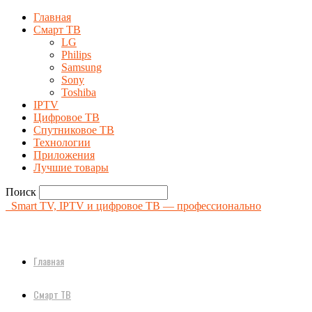
Главная
Смарт ТВ
LG
Philips
Samsung
Sony
Toshiba
IPTV
Цифровое ТВ
Спутниковое ТВ
Технологии
Приложения
Лучшие товары
Поиск
Smart TV, IPTV и цифровое ТВ — профессионально
Главная
Смарт ТВ