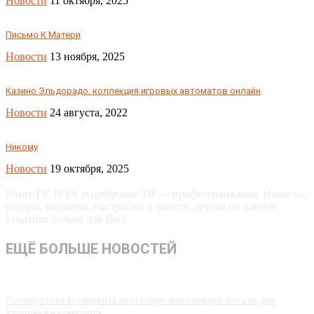
Новости
11 октября, 2025
Письмо К Матери
Новости
13 ноября, 2025
Казино Эльдорадо: коллекция игровых автоматов онлайн
Новости
24 августа, 2022
Никому
Новости
19 октября, 2025
Smart TV, IPTV и цифровое ТВ — профессионально. Новости,
обзоры, виджеты, настройки и многое другое по данное
тематике только для Вас!
ЕЩЁ БОЛЬШЕ НОВОСТЕЙ
Почему стоит установить приточную вентиляцию: польза для
здоровья и комфорта